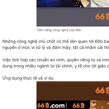
Tiềm năng công nghệ của 66b
Những công nghệ chủ chốt có thể liên quan tới 66b b
nguyên ở mức vi xử lý và đám mây; tất cả nhằm cải thi
Việc tích hợp các chuẩn an ninh, quyền riêng tư và min
dụng trong nhiều ngành từ tài chính, y tế cho tới giáo 
Ứng dụng thực tế và ví dụ