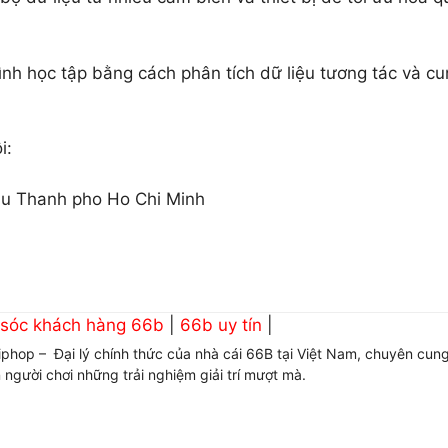
ình học tập bằng cách phân tích dữ liệu tương tác và c
ôi:
u Thanh pho Ho Chi Minh
sóc khách hàng 66b
|
66b uy tín
|
phop – Đại lý chính thức của nhà cái 66B tại Việt Nam, chuyên cun
người chơi những trải nghiệm giải trí mượt mà.