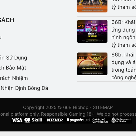
tỷ tham s
SÁCH
66B: Khái
ứng dụng
u
hình ngôn
tỷ tham s
66b: khái
ản Sử Dụng
dụng và 
ch Bảo Mật
trong toá
công ngh
Trách Nhiệm
– Nhận Định Bóng Đá
Copyright 2025 © 66B Hiphop -
SITEMAP
tional platform only. Responsible Gaming 18+. We do not proces