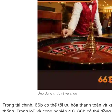
Ứng dụng thực tế và ví dụ
Trong tài chính, 66b có thể tối ưu hóa thanh toán và x
thống. Trong IoT và công nghiệp 4.0, 66b có thể đồng b