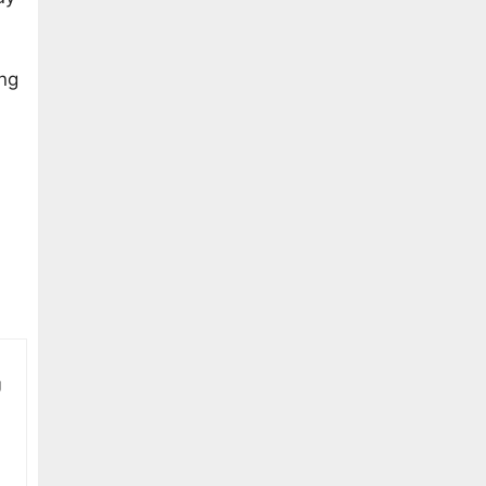
ung
g