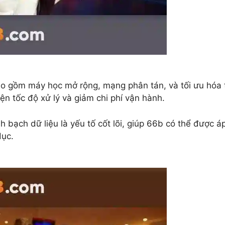
ao gồm máy học mở rộng, mạng phân tán, và tối ưu hóa 
ện tốc độ xử lý và giảm chi phí vận hành.
h bạch dữ liệu là yếu tố cốt lõi, giúp 66b có thể được á
dục.