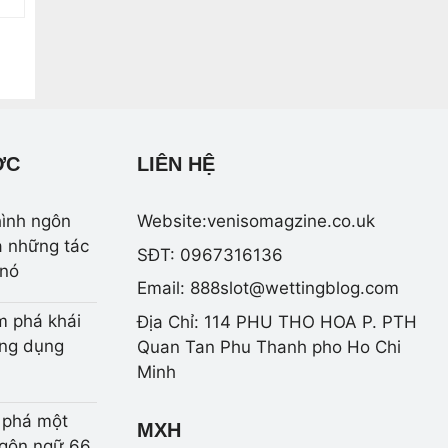
ỢC
LIÊN HỆ
ình ngôn
Website:venisomagzine.co.uk
à những tác
SĐT: 0967316136
 nó
Email:
888slot@wettingblog.com
 phá khái
Địa Chỉ: 114 PHU THO HOA P. PTH
ứng dụng
Quan Tan Phu Thanh pho Ho Chi
Minh
 phá một
MXH
ngôn ngữ 66