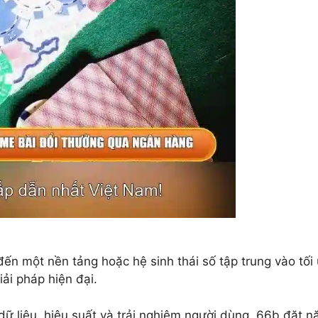
ến một nền tảng hoặc hệ sinh thái số tập trung vào tối
ải pháp hiện đại.
 dữ liệu, hiệu suất và trải nghiệm người dùng, 66b đặt n