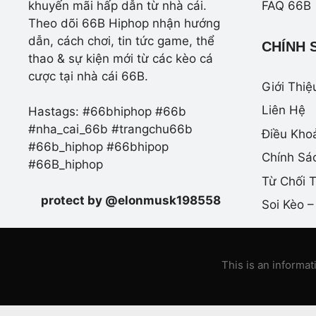
FAQ 66B
khuyến mãi hấp dẫn từ nhà cái.
Theo dõi 66B Hiphop nhận hướng
dẫn, cách chơi, tin tức game, thể
CHÍNH 
thao & sự kiện mới từ các kèo cá
cược tại nhà cái 66B.
Giới Thiệ
Liên Hệ
Hastags: #66bhiphop #66b
#nha_cai_66b #trangchu66b
Điều Kho
#66b_hiphop #66bhipop
Chính Sá
#66B_hiphop
Từ Chối 
protect by @elonmusk198558
Soi Kèo 
This is an informa