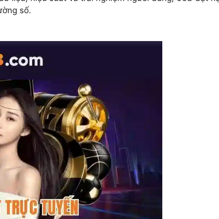
ường số.