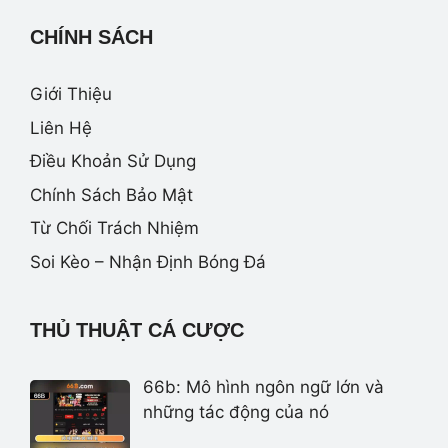
CHÍNH SÁCH
Giới Thiệu
Liên Hệ
Điều Khoản Sử Dụng
Chính Sách Bảo Mật
Từ Chối Trách Nhiệm
Soi Kèo – Nhận Định Bóng Đá
THỦ THUẬT CÁ CƯỢC
66b: Mô hình ngôn ngữ lớn và
những tác động của nó