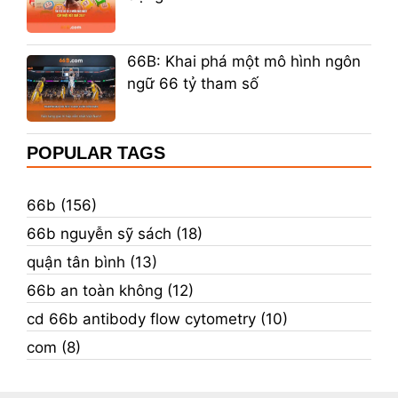
66B: Khai phá một mô hình ngôn
ngữ 66 tỷ tham số
POPULAR TAGS
66b (156)
66b nguyễn sỹ sách (18)
quận tân bình (13)
66b an toàn không (12)
cd 66b antibody flow cytometry (10)
com (8)