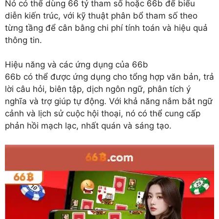
Nó có thể dùng 66 tỷ tham số hoặc 66b để biểu
diễn kiến trúc, với kỹ thuật phân bổ tham số theo
từng tầng để cân bằng chi phí tính toán và hiệu quả
thông tin.
Hiệu năng và các ứng dụng của 66b
66b có thể được ứng dụng cho tổng hợp văn bản, trả
lời câu hỏi, biên tập, dịch ngôn ngữ, phân tích ý
nghĩa và trợ giúp tự động. Với khả năng nắm bắt ngữ
cảnh và lịch sử cuộc hội thoại, nó có thể cung cấp
phản hồi mạch lạc, nhất quán và sáng tạo.