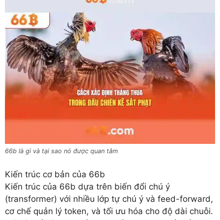
66b là gì và tại sao nó được quan tâm
Kiến trúc cơ bản của 66b
Kiến trúc của 66b dựa trên biến đổi chú ý
(transformer) với nhiều lớp tự chú ý và feed-forward,
cơ chế quản lý token, và tối ưu hóa cho độ dài chuỗi.