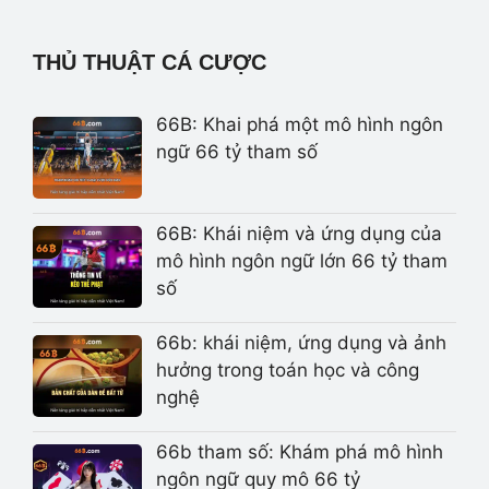
THỦ THUẬT CÁ CƯỢC
66B: Khai phá một mô hình ngôn
ngữ 66 tỷ tham số
66B: Khái niệm và ứng dụng của
mô hình ngôn ngữ lớn 66 tỷ tham
số
66b: khái niệm, ứng dụng và ảnh
hưởng trong toán học và công
nghệ
66b tham số: Khám phá mô hình
ngôn ngữ quy mô 66 tỷ