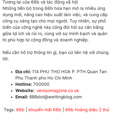
Tương lai của 66b và tác động xã hội
Những tiến bộ trong 66b hứa hẹn mở ra nhiều ứng
dụng mới, nâng cao hiệu suất làm việc, và cung cấp
công cụ sáng tạo cho mọi người. Tuy nhiên, sự phổ
biến của công nghệ này cũng đòi hỏi sự cân bằng
giữa lợi ích và rủi ro, cùng với sự minh bạch và quản
trị phù hợp từ cộng đồng và doanh nghiệp.
Nếu cần hỗ trợ thông tin gì, bạn cứ liên hệ với chúng
tôi:
Địa chỉ:
114 PHU THO HOA P. PTH Quan Tan
Phu Thanh pho Ho Chi Minh
Hotline:
700000
Website:
venisomagzine.co.uk
Email:
888slot@wettingblog.com
Tags:
66b
|
khuyến mãi 66b
|
66b hoàng diệu 2 thủ