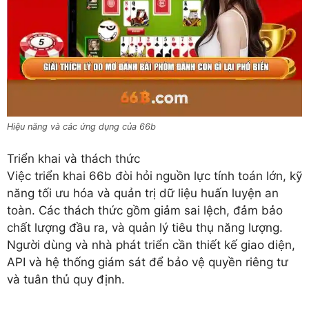
Hiệu năng và các ứng dụng của 66b
Triển khai và thách thức
Việc triển khai 66b đòi hỏi nguồn lực tính toán lớn, kỹ
năng tối ưu hóa và quản trị dữ liệu huấn luyện an
toàn. Các thách thức gồm giảm sai lệch, đảm bảo
chất lượng đầu ra, và quản lý tiêu thụ năng lượng.
Người dùng và nhà phát triển cần thiết kế giao diện,
API và hệ thống giám sát để bảo vệ quyền riêng tư
và tuân thủ quy định.