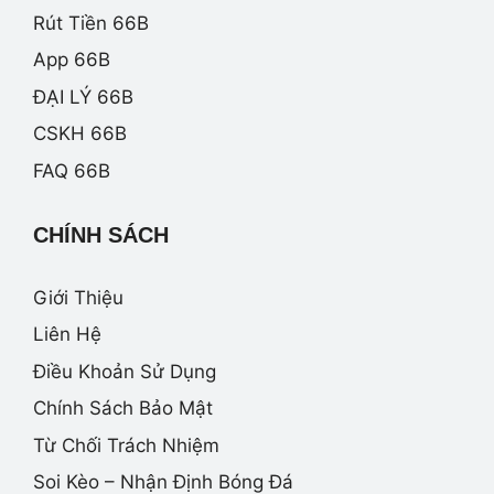
Rút Tiền 66B
App 66B
ĐẠI LÝ 66B
CSKH 66B
FAQ 66B
CHÍNH SÁCH
Giới Thiệu
Liên Hệ
Điều Khoản Sử Dụng
Chính Sách Bảo Mật
Từ Chối Trách Nhiệm
Soi Kèo – Nhận Định Bóng Đá