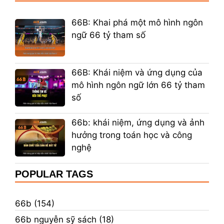
66B: Khai phá một mô hình ngôn
ngữ 66 tỷ tham số
66B: Khái niệm và ứng dụng của
mô hình ngôn ngữ lớn 66 tỷ tham
số
66b: khái niệm, ứng dụng và ảnh
hưởng trong toán học và công
nghệ
POPULAR TAGS
66b (154)
66b nguyễn sỹ sách (18)