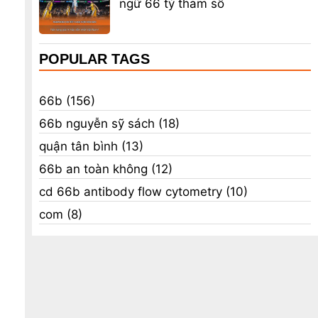
ngữ 66 tỷ tham số
POPULAR TAGS
66b (156)
66b nguyễn sỹ sách (18)
quận tân bình (13)
66b an toàn không (12)
cd 66b antibody flow cytometry (10)
com (8)