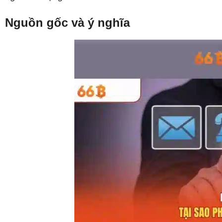
Nguồn gốc và ý nghĩa