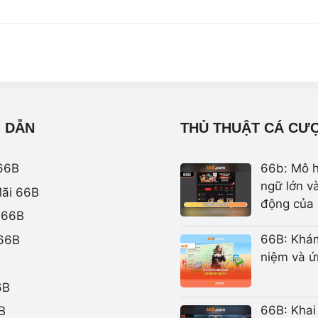
 DẪN
THỦ THUẬT CÁ CƯ
66B
66b: Mô h
ngữ lớn v
ãi 66B
động của
 66B
66B: Khám
 66B
niệm và 
6B
66B: Khai
B