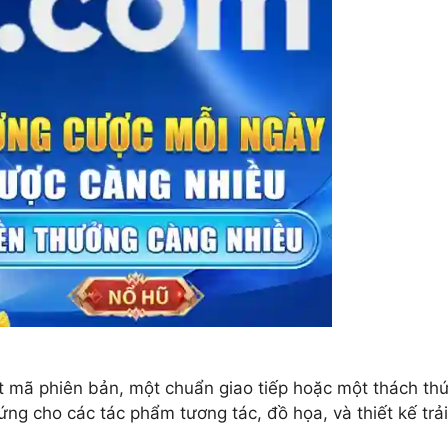
t mã phiên bản, một chuẩn giao tiếp hoặc một thách th
ng cho các tác phẩm tương tác, đồ họa, và thiết kế trải