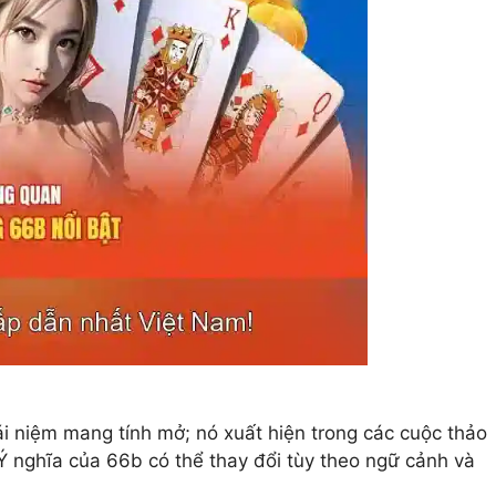
i niệm mang tính mở; nó xuất hiện trong các cuộc thảo
 Ý nghĩa của 66b có thể thay đổi tùy theo ngữ cảnh và