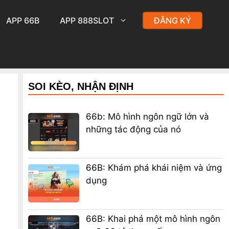
APP 66B
APP 888SLOT
ĐĂNG KÝ
SOI KÈO, NHẬN ĐỊNH
66b: Mô hình ngôn ngữ lớn và
những tác động của nó
66B: Khám phá khái niệm và ứng
dụng
66B: Khai phá một mô hình ngôn