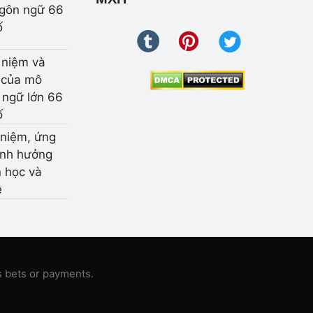
ngôn ngữ 66
ố
 niệm và
 của mô
 ngữ lớn 66
ố
 niệm, ứng
ảnh hưởng
n học và
ệ
s bets or payments.