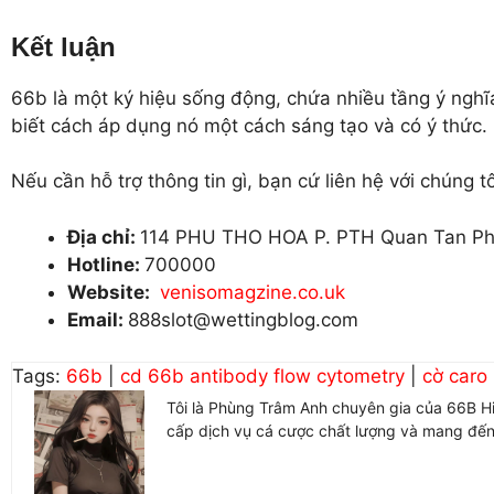
Kết luận
66b là một ký hiệu sống động, chứa nhiều tầng ý nghĩ
biết cách áp dụng nó một cách sáng tạo và có ý thức.
Nếu cần hỗ trợ thông tin gì, bạn cứ liên hệ với chúng t
Địa chỉ:
114 PHU THO HOA P. PTH Quan Tan Ph
Hotline:
700000
Website:
venisomagzine.co.uk
Email:
888slot@wettingblog.com
Tags:
66b
|
cd 66b antibody flow cytometry
|
cờ caro
Tôi là Phùng Trâm Anh chuyên gia của 66B Hi
cấp dịch vụ cá cược chất lượng và mang đến 