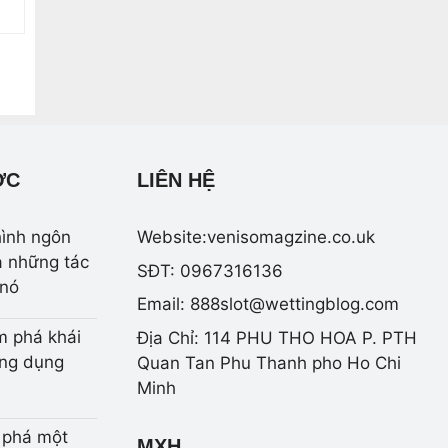
ỢC
LIÊN HỆ
ình ngôn
Website:venisomagzine.co.uk
à những tác
SĐT: 0967316136
 nó
Email:
888slot@wettingblog.com
 phá khái
Địa Chỉ: 114 PHU THO HOA P. PTH
ứng dụng
Quan Tan Phu Thanh pho Ho Chi
Minh
 phá một
MXH