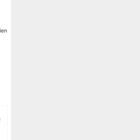
ien
g