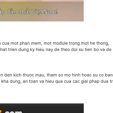
thu cua mot phan mem, mot module trong mot he thong,
at trien dung ky hieu nay de theo doi su tien bo va de
quan den kich thuoc mau, tham so mo hinh hoac su co ban
h kha dung, an toan va hieu qua cua cac giai phap dua t