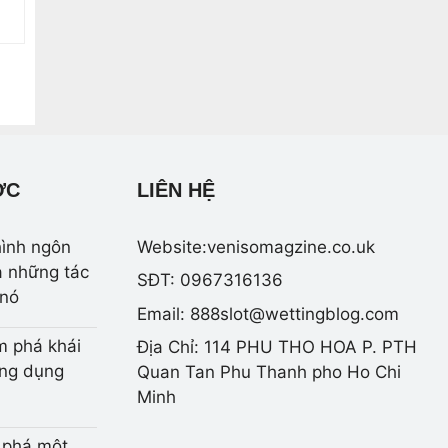
ỢC
LIÊN HỆ
ình ngôn
Website:venisomagzine.co.uk
à những tác
SĐT: 0967316136
 nó
Email:
888slot@wettingblog.com
 phá khái
Địa Chỉ: 114 PHU THO HOA P. PTH
ứng dụng
Quan Tan Phu Thanh pho Ho Chi
Minh
 phá một