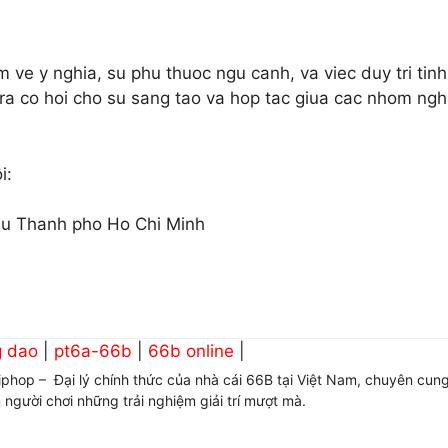
ve y nghia, su phu thuoc ngu canh, va viec duy tri tinh
a co hoi cho su sang tao va hop tac giua cac nhom ngh
ôi:
u Thanh pho Ho Chi Minh
g dao
|
pt6a-66b
|
66b online
|
phop – Đại lý chính thức của nhà cái 66B tại Việt Nam, chuyên cun
người chơi những trải nghiệm giải trí mượt mà.