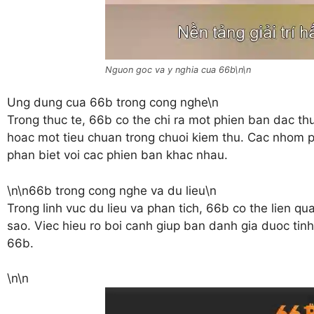
Nguon goc va y nghia cua 66b\n\n
Ung dung cua 66b trong cong nghe
\n
Trong thuc te, 66b co the chi ra mot phien ban dac 
hoac mot tieu chuan trong chuoi kiem thu. Cac nhom ph
phan biet voi cac phien ban khac nhau.
\n\n
66b trong cong nghe va du lieu
\n
Trong linh vuc du lieu va phan tich, 66b co the lien 
sao. Viec hieu ro boi canh giup ban danh gia duoc tin
66b.
\n\n