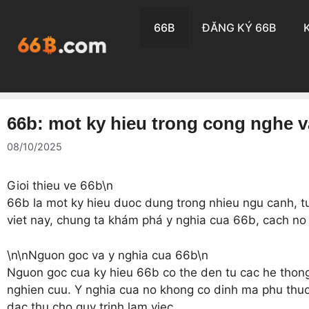
Chuyển
đến
66B
ĐĂNG KÝ 66B
nội
dung
66b: mot ky hieu trong cong nghe v
08/10/2025
Gioi thieu ve 66b
\n
66b la mot ky hieu duoc dung trong nhieu ngu canh, t
viet nay, chung ta khám phá y nghia cua 66b, cach n
\n\n
Nguon goc va y nghia cua 66b
\n
Nguon goc cua ky hieu 66b co the den tu cac he thong
nghien cuu. Y nghia cua no khong co dinh ma phu thu
dac thu cho quy trinh lam viec.