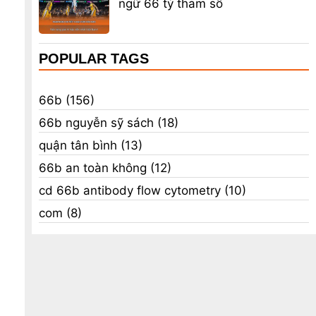
ngữ 66 tỷ tham số
POPULAR TAGS
66b (156)
66b nguyễn sỹ sách (18)
quận tân bình (13)
66b an toàn không (12)
cd 66b antibody flow cytometry (10)
com (8)