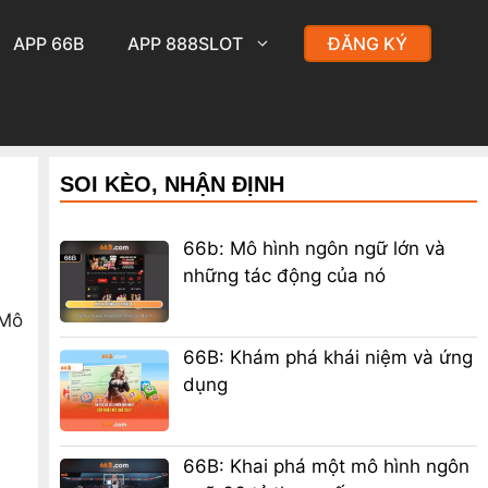
APP 66B
APP 888SLOT
ĐĂNG KÝ
SOI KÈO, NHẬN ĐỊNH
66b: Mô hình ngôn ngữ lớn và
những tác động của nó
 Mô
66B: Khám phá khái niệm và ứng
dụng
66B: Khai phá một mô hình ngôn