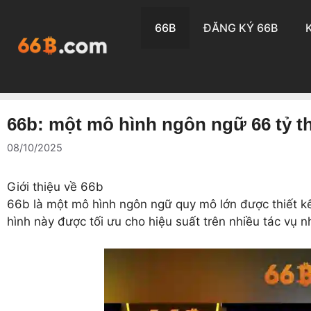
Chuyển
đến
66B
ĐĂNG KÝ 66B
nội
dung
66b: một mô hình ngôn ngữ 66 tỷ t
08/10/2025
Giới thiệu về 66b
66b là một mô hình ngôn ngữ quy mô lớn được thiết kế
hình này được tối ưu cho hiệu suất trên nhiều tác vụ nh