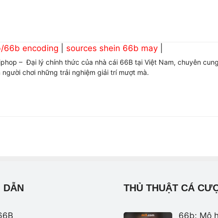
/66b encoding
|
sources shein 66b may
|
phop – Đại lý chính thức của nhà cái 66B tại Việt Nam, chuyên cun
người chơi những trải nghiệm giải trí mượt mà.
 DẪN
THỦ THUẬT CÁ CƯ
66B
66b: Mô h