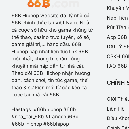
Khuyến M
66B Hiphop website đại lý nhà cái
Nạp Tiền
66B chính thức tại Việt Nam. Nhà
Rút Tiền
cá cược sở hữu kho game khủng từ
App 66B
thể thao, casino trực tuyến, xổ số,
game giải trí,… hàng đầu. 66B
ĐẠI LÝ 6
Hiphop cập nhật liên tục link 66B
CSKH 66
mới nhất, không bị chặn cùng
FAQ 66B
khuyến mãi hấp dẫn từ nhà cái.
Theo dõi 66B Hiphop nhận hướng
dẫn, cách chơi, tin tức game, thể
CHÍNH 
thao & sự kiện mới từ các kèo cá
cược tại nhà cái 66B.
Giới Thiệ
Liên Hệ
Hastags: #66bhiphop #66b
#nha_cai_66b #trangchu66b
Điều Kho
#66b_hiphop #66bhipop
Chính Sá