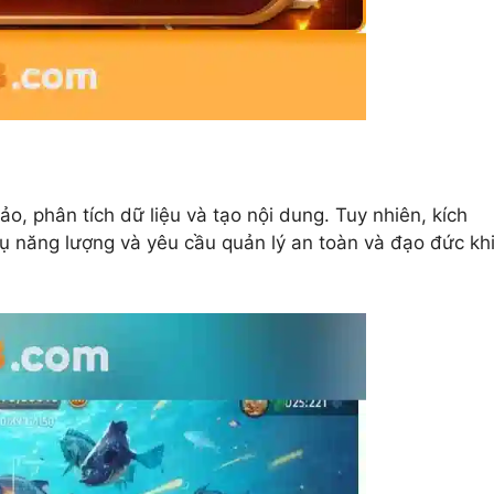
ảo, phân tích dữ liệu và tạo nội dung. Tuy nhiên, kích
 thụ năng lượng và yêu cầu quản lý an toàn và đạo đức kh