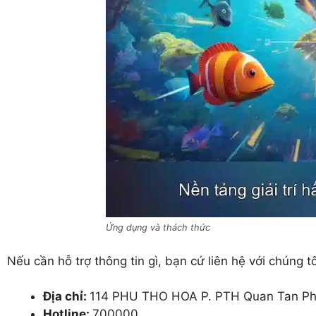
Ứng dụng và thách thức
Nếu cần hỗ trợ thông tin gì, bạn cứ liên hệ với chúng t
Địa chỉ:
114 PHU THO HOA P. PTH Quan Tan Ph
Hotline:
700000