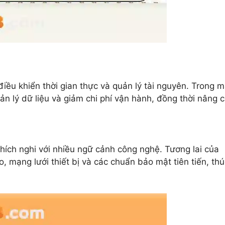
iều khiển thời gian thực và quản lý tài nguyên. Trong 
n lý dữ liệu và giảm chi phí vận hành, đồng thời nâng 
hích nghi với nhiều ngữ cảnh công nghệ. Tương lai của
o, mạng lưới thiết bị và các chuẩn bảo mật tiên tiến, th