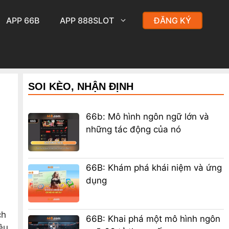
APP 66B
APP 888SLOT
ĐĂNG KÝ
SOI KÈO, NHẬN ĐỊNH
66b: Mô hình ngôn ngữ lớn và
những tác động của nó
66B: Khám phá khái niệm và ứng
dụng
ch
66B: Khai phá một mô hình ngôn
ều