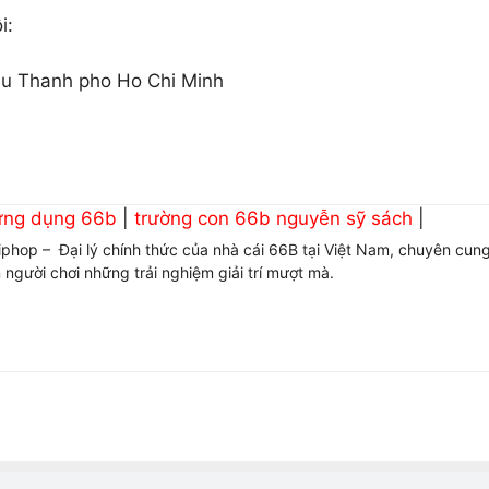
ôi:
u Thanh pho Ho Chi Minh
ứng dụng 66b
|
trường con 66b nguyễn sỹ sách
|
phop – Đại lý chính thức của nhà cái 66B tại Việt Nam, chuyên cun
người chơi những trải nghiệm giải trí mượt mà.