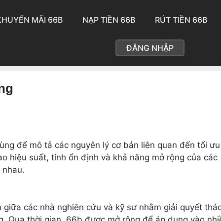
KHUYẾN MÃI 66B
NẠP TIỀN 66B
RÚT TIỀN 66B
ĐĂNG NHẬP
ụng
ùng để mô tả các nguyên lý cơ bản liên quan đến tối ưu
vào hiệu suất, tính ổn định và khả năng mở rộng của các
 nhau.
n giữa các nhà nghiên cứu và kỹ sư nhằm giải quyết thá
ợng. Qua thời gian, 66b được mở rộng để áp dụng vào nhi