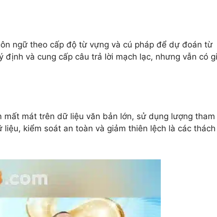
ngôn ngữ theo cấp độ từ vựng và cú pháp để dự đoán từ
ý định và cung cấp câu trả lời mạch lạc, nhưng vẫn có gi
 mất mát trên dữ liệu văn bản lớn, sử dụng lượng tham
 liệu, kiểm soát an toàn và giảm thiên lệch là các thách