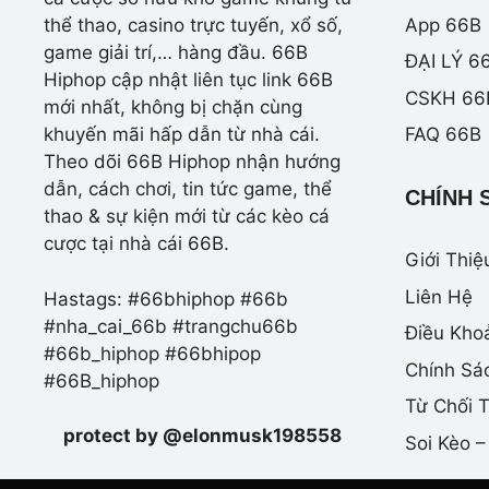
App 66B
thể thao, casino trực tuyến, xổ số,
game giải trí,… hàng đầu. 66B
ĐẠI LÝ 6
Hiphop cập nhật liên tục link 66B
CSKH 66
mới nhất, không bị chặn cùng
FAQ 66B
khuyến mãi hấp dẫn từ nhà cái.
Theo dõi 66B Hiphop nhận hướng
dẫn, cách chơi, tin tức game, thể
CHÍNH 
thao & sự kiện mới từ các kèo cá
cược tại nhà cái 66B.
Giới Thiệ
Liên Hệ
Hastags: #66bhiphop #66b
#nha_cai_66b #trangchu66b
Điều Kho
#66b_hiphop #66bhipop
Chính Sá
#66B_hiphop
Từ Chối 
protect by @elonmusk198558
Soi Kèo 