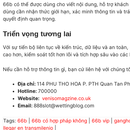
66b có thể được dùng cho viết nội dung, hỗ trợ khách 
dùng cần nhận thức giới hạn, xác minh thông tin và t
quyết định quan trọng.
Triển vọng tương lai
Với sự tiến bộ liên tục về kiến trúc, dữ liệu và an toà
cao hơn, kiểm soát tốt hơn lỗi và tích hợp sâu vào cá
Nếu cần hỗ trợ thông tin gì, bạn cứ liên hệ với chúng t
Địa chỉ:
114 PHU THO HOA P. PTH Quan Tan Ph
Hotline:
700000
Website:
venisomagzine.co.uk
Email:
888slot@wettingblog.com
Tags:
66b
|
66b có hợp pháp không
|
66b vip
|
gangh
llegar en transmilenio
|