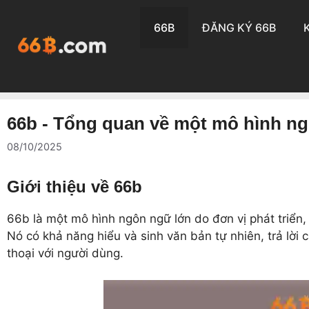
Chuyển
đến
66B
ĐĂNG KÝ 66B
nội
dung
66b - Tổng quan về một mô hình n
08/10/2025
Giới thiệu về 66b
66b là một mô hình ngôn ngữ lớn do đơn vị phát triển,
Nó có khả năng hiểu và sinh văn bản tự nhiên, trả lời c
thoại với người dùng.