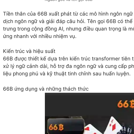
Tiền thân của 66B xuất phát từ các mô hình ngôn ngữ 
dịch ngôn ngữ và giải đáp câu hỏi. Tên gọi 66B có th
trưng trong cộng đồng AI, nhưng điều quan trọng là mô
ứng nhanh với nhiều nhiệm vụ.
Kiến trúc và hiệu suất
66B được thiết kế dựa trên kiến trúc transformer tiên t
xử lý ngữ cảnh dài, hỗ trợ đa ngôn ngữ và cung cấp ph
liệu phong phú và kỹ thuật tinh chỉnh sau huấn luyện.
66B ứng dụng và những thách thức