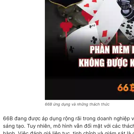
66B ứng dụng và những thách thức
66B đang được áp dụng rộng rãi trong doanh nghiệp và
sáng tạo. Tuy nhiên, mô hình vẫn đối mặt với các thách
hành. Việc đánh giá liên tục, tinh chỉnh và giám sát là