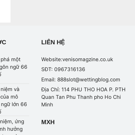
ỢC
LIÊN HỆ
 phá một
Website:venisomagzine.co.uk
ngôn ngữ 66
SĐT: 0967316136
ố
Email:
888slot@wettingblog.com
 niệm và
Địa Chỉ: 114 PHU THO HOA P. PTH
 của mô
Quan Tan Phu Thanh pho Ho Chi
 ngữ lớn 66
Minh
ố
 niệm, ứng
MXH
ảnh hưởng