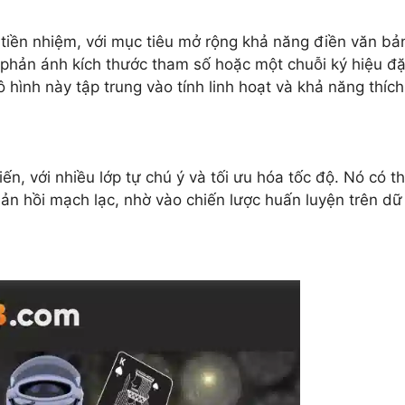
tiền nhiệm, với mục tiêu mở rộng khả năng điền văn bả
ể phản ánh kích thước tham số hoặc một chuỗi ký hiệu đ
 hình này tập trung vào tính linh hoạt và khả năng thích
iến, với nhiều lớp tự chú ý và tối ưu hóa tốc độ. Nó có t
ản hồi mạch lạc, nhờ vào chiến lược huấn luyện trên dữ