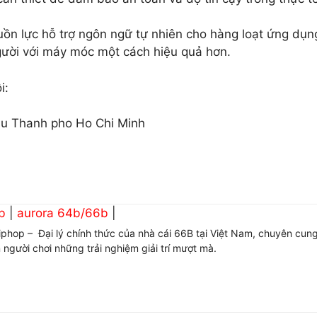
guồn lực hỗ trợ ngôn ngữ tự nhiên cho hàng loạt ứng dụn
người với máy móc một cách hiệu quả hơn.
ôi:
u Thanh pho Ho Chi Minh
b
|
aurora 64b/66b
|
phop – Đại lý chính thức của nhà cái 66B tại Việt Nam, chuyên cun
người chơi những trải nghiệm giải trí mượt mà.