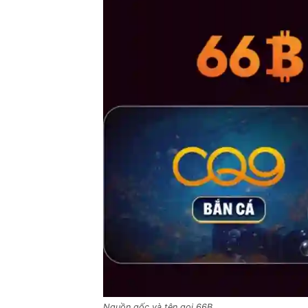
Nguồn gốc và tên gọi 66B