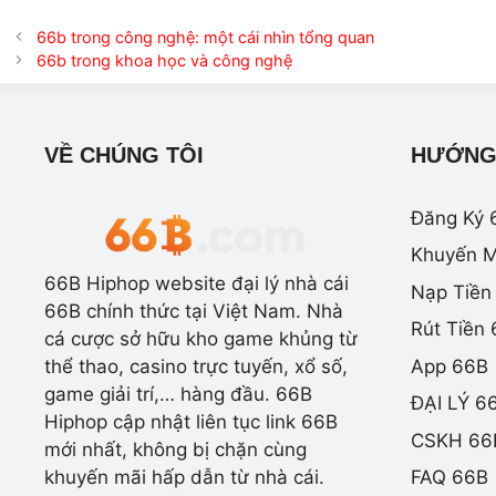
66b trong công nghệ: một cái nhìn tổng quan
66b trong khoa học và công nghệ
VỀ CHÚNG TÔI
HƯỚNG
Đăng Ký 
Khuyến M
66B Hiphop website đại lý nhà cái
Nạp Tiền
66B chính thức tại Việt Nam. Nhà
Rút Tiền
cá cược sở hữu kho game khủng từ
App 66B
thể thao, casino trực tuyến, xổ số,
game giải trí,… hàng đầu. 66B
ĐẠI LÝ 6
Hiphop cập nhật liên tục link 66B
CSKH 66
mới nhất, không bị chặn cùng
FAQ 66B
khuyến mãi hấp dẫn từ nhà cái.