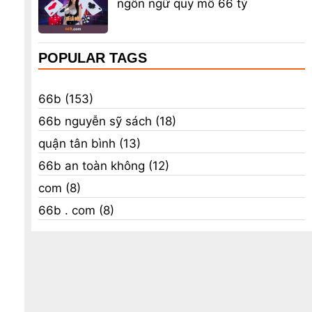
ngôn ngữ quy mô 66 tỷ
POPULAR TAGS
66b (153)
66b nguyễn sỹ sách (18)
quận tân bình (13)
66b an toàn không (12)
com (8)
66b . com (8)