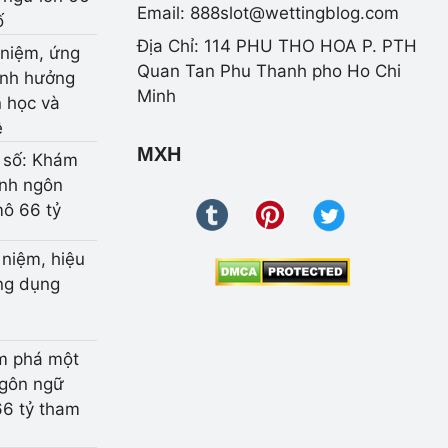
Email:
888slot@wettingblog.com
ố
Địa Chỉ: 114 PHU THO HOA P. PTH
 niệm, ứng
Quan Tan Phu Thanh pho Ho Chi
ảnh hưởng
Minh
n học và
ệ
MXH
 số: Khám
nh ngôn
ô 66 tỷ
 niệm, hiệu
ng dụng
m phá một
ngôn ngữ
66 tỷ tham