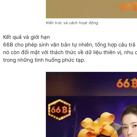
Kiến trúc và cách hoạt động
Kết quả và giới hạn
66B cho phép sinh văn bản tự nhiên, tổng hợp câu trả 
nó còn đối mặt với thách thức về dữ liệu thiên vị, nhu 
trong những tình huống phức tạp.