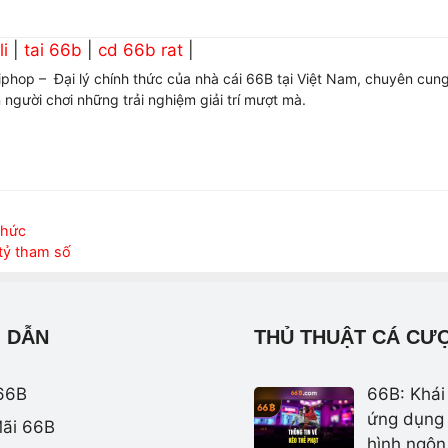
i
|
tai 66b
|
cd 66b rat
|
phop – Đại lý chính thức của nhà cái 66B tại Việt Nam, chuyên cun
người chơi những trải nghiệm giải trí mượt mà.
thức
tỷ tham số
 DẪN
THỦ THUẬT CÁ CƯ
66B
66B: Khái
ứng dụng
ãi 66B
hình ngôn